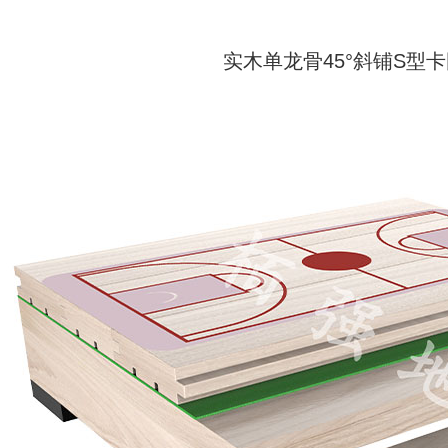
实木单龙骨45°斜铺S型