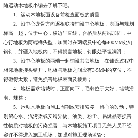
随运动木地板小编去了解下吧。
1、运动木地板面设备前检查面板的质量；
2、沿中心龙骨方向逐根联接铺设中心地板，表面与规划
标高一起，位于中心，棱边呈直线，合格后从两端加固，中
心行地板为两端榫头型，加固时在两端及中心每400MM处钉
钢钉，并砸入地板内，不得损害地板，钉眼处平坦润滑；
3、沿中心地板的两端一起铺设其它地板，在铺设过程中
相邻地板接头错开，地板与地板之间应有3-5MM的空位，不
得砸得太紧，避免损害地板表面及棱角；
4、地板需求堵截时，正面向下，毛刺位于欠好，堵截滑
润、规整；
5、运动木地板面施工周期应安排紧凑，留心的改动，特
别留心水、汽污染或安靖异物、油类、粉尘、易燃品等损害
性物质对地板的污染损害，与木地板施工项目无关人员不经
容许不得进入施工现场，加强对施工现场监管；